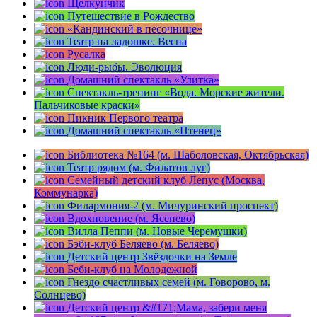
Щелкунчик
Путешествие в Рождество
«Кандинский в песочнице»
Театр на ладошке. Весна
Русалка
Люди-рыбы. Эволюция
Домашний спектакль «Улитка»
Спектакль-тренинг «Вода. Морские жители.
Пальчиковые краски»
Пикник Первого театра
Домашний спектакль «Птенец»
Библиотека №164 (м. Шаболовская, Октябрьская)
Театр рядом (м. Филатов луг)
Семейный детский клуб Лепус (Москва,
Коммунарка)
Филармония-2 (м. Мичуринский проспект)
Вдохновение (м. Ясенево)
Вилла Пеппи (м. Новые Черемушки)
Бэби-клуб Беляево (м. Беляево)
Детский центр Звёздочки на Земле
Беби-клуб на Молодежной
Гнездо счастливых семей (м. Говорово, м.
Солнцево)
Детский центр &#171;Мама, забери меня