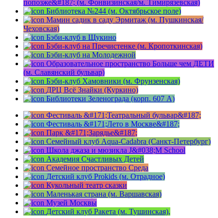
попозже&#187; (м. Фонвизинская/м. Тимирязевская)
Библиотека №244 (м. Октябрьское поле)
Мамин садик в саду Эрмитаж (м. Пушкинская/
Чеховская)
Бэби-клуб в Щукино
Бэби-клуб на Пречистенке (м. Кропоткинская)
Бэби-клуб на Молодежной
Образовательное пространство Больше чем ДЕТИ
(м. Славянский бульвар)
Бэби-клуб Хамовники (м. Фрунзенская)
ДРЦ Всё Знайки (Куркино)
Библиотеки Зеленограда (корп. 607 A)
Фестиваль &#171;Театральный бульвар&#187;
Фестиваль &#171;Лето в Москве&#187;
Парк &#171;Зарядье&#187;
Семейный клуб Aqua-Cadabra (Санкт-Петербург)
Школа джаза и мюзикла J&#038;M School
Академия Счастливых Детей
Семейное пространство Среда
Детский клуб Prokids (м. Отрадное)
Кукольный театр сказки
Маленькая страна (м. Варшавская)
Музей Москвы
Детский клуб Ракета (м. Тушинская),