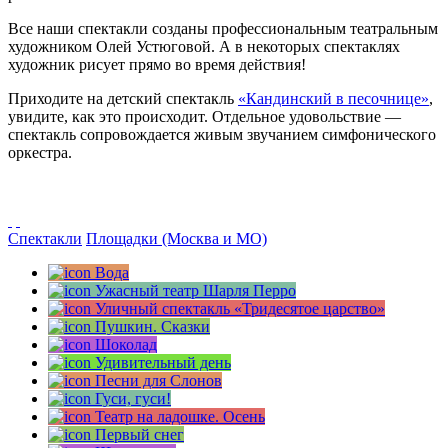
Все наши спектакли созданы профессиональным театральным
художником Олей Устюговой. А в некоторых спектаклях
художник рисует прямо во время действия!
Приходите на детский спектакль
«Кандинский в песочнице»
,
увидите, как это происходит. Отдельное удовольствие —
спектакль сопровождается живым звучанием симфонического
оркестра.
Спектакли
Площадки (Москва и МО)
Вода
Ужасный театр Шарля Перро
Уличный спектакль «Тридесятое царство»
Пушкин. Сказки
Шоколад
Удивительный день
Песни для Слонов
Гуси, гуси!
Театр на ладошке. Осень
Первый снег