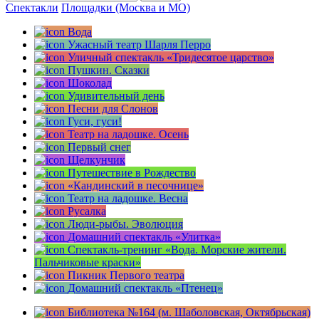
for:
Спектакли
Площадки (Москва и МО)
Вода
Ужасный театр Шарля Перро
Уличный спектакль «Тридесятое царство»
Пушкин. Сказки
Шоколад
Удивительный день
Песни для Слонов
Гуси, гуси!
Театр на ладошке. Осень
Первый снег
Щелкунчик
Путешествие в Рождество
«Кандинский в песочнице»
Театр на ладошке. Весна
Русалка
Люди-рыбы. Эволюция
Домашний спектакль «Улитка»
Спектакль-тренинг «Вода. Морские жители.
Пальчиковые краски»
Пикник Первого театра
Домашний спектакль «Птенец»
Библиотека №164 (м. Шаболовская, Октябрьская)