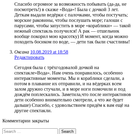
Спасибо огромное за возможность побывать (да-да, не
посмотреть!) в сказке «Вода»! Была с дочкой 3 лет.
Деткам выдали ведёрки с палочками, чтобы постучать;
морские раковины, чтобы послушать море; галоши с
парусами, чтобы запустить в море «кораблики» — такой
нежный спектакль получился! А рак — отшельник
вообще покорил мою красотку) И момент, когда можно
походить босиком по воде, — дети так были счастливы!
Оксана
10.08.2019 at 18:58
Редактировать
Сегодня была с трёхгодовалой дочкой на
спектакле»Вода». Нам очень понравилось, особенно
интерактивные моменты. Мы и кораблики сделали, а
потом в плавание их отправили, и на вёдерках всем
залом дружно стучали, и в море ноги помочили и под
дождём поплескались. Заметила,что после интерактивов
дети особенно внимательно смотрели, а что же будет
дальше) Спасибо, с удовольствием придём к вам ещё на
другие спектакли.
Комментарии закрыты
Search