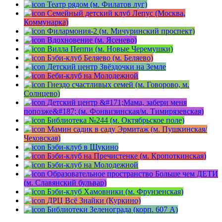
Театр рядом (м. Филатов луг)
Семейный детский клуб Лепус (Москва,
Коммунарка)
Филармония-2 (м. Мичуринский проспект)
Вдохновение (м. Ясенево)
Вилла Пеппи (м. Новые Черемушки)
Бэби-клуб Беляево (м. Беляево)
Детский центр Звёздочки на Земле
Беби-клуб на Молодежной
Гнездо счастливых семей (м. Говорово, м.
Солнцево)
Детский центр &#171;Мама, забери меня
попозже&#187; (м. Фонвизинская/м. Тимирязевская)
Библиотека №244 (м. Октябрьское поле)
Мамин садик в саду Эрмитаж (м. Пушкинская/
Чеховская)
Бэби-клуб в Щукино
Бэби-клуб на Пречистенке (м. Кропоткинская)
Бэби-клуб на Молодежной
Образовательное пространство Больше чем ДЕТИ
(м. Славянский бульвар)
Бэби-клуб Хамовники (м. Фрунзенская)
ДРЦ Всё Знайки (Куркино)
Библиотеки Зеленограда (корп. 607 A)