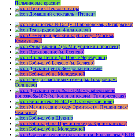
Пальчиковые краски»
Пикник Первого театра
Домашний спектакль «Птенец»
Библиотека №164 (м. Шаболовская, Октябрьская)
Театр рядом (м. Филатов луг)
Семейный детский клуб Лепус (Москва,
Коммунарка)
Филармония-2 (м. Мичуринский проспект)
Вдохновение (м. Ясенево)
Вилла Пеппи (м. Новые Черемушки)
Бэби-клуб Беляево (м. Беляево)
Детский центр Звёздочки на Земле
Беби-клуб на Молодежной
Гнездо счастливых семей (м. Говорово, м.
Солнцево)
Детский центр &#171;Мама, забери меня
попозже&#187; (м. Фонвизинская/м. Тимирязевская)
Библиотека №244 (м. Октябрьское поле)
Мамин садик в саду Эрмитаж (м. Пушкинская/
Чеховская)
Бэби-клуб в Щукино
Бэби-клуб на Пречистенке (м. Кропоткинская)
Бэби-клуб на Молодежной
Образовательное пространство Больше чем ДЕТИ