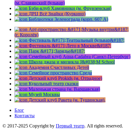
(м. Славянский бульвар)
Бэби-клуб Хамовники (м. Фрунзенская)
ДРЦ Всё Знайки (Куркино)
Библиотеки Зеленограда (корп. 607 A)
Арт-пространство &#171;Музыка внутри&#187;
(г. Королёв)
Фестиваль &#171;Театральный бульвар&#187;
Фестиваль &#171;Лето в Москве&#187;
Парк &#171;Зарядье&#187;
Семейный клуб Aqua-Cadabra (Санкт-Петербург)
Школа джаза и мюзикла J&#038;M School
Академия Счастливых Детей
Семейное пространство Среда
Детский клуб Prokids (м. Отрадное)
Кукольный театр сказки
Маленькая страна (м. Варшавская)
Музей Москвы
Детский клуб Ракета (м. Тушинская),
Блог
Контакты
© 2017-2025 Copyright by
Первый театр
. All rights reserved.