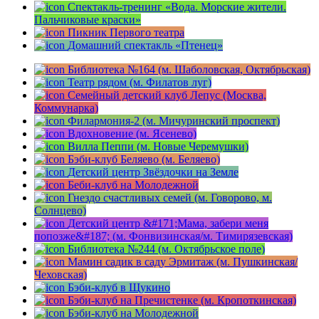
Спектакль-тренинг «Вода. Морские жители.
Пальчиковые краски»
Пикник Первого театра
Домашний спектакль «Птенец»
Библиотека №164 (м. Шаболовская, Октябрьская)
Театр рядом (м. Филатов луг)
Семейный детский клуб Лепус (Москва,
Коммунарка)
Филармония-2 (м. Мичуринский проспект)
Вдохновение (м. Ясенево)
Вилла Пеппи (м. Новые Черемушки)
Бэби-клуб Беляево (м. Беляево)
Детский центр Звёздочки на Земле
Беби-клуб на Молодежной
Гнездо счастливых семей (м. Говорово, м.
Солнцево)
Детский центр &#171;Мама, забери меня
попозже&#187; (м. Фонвизинская/м. Тимирязевская)
Библиотека №244 (м. Октябрьское поле)
Мамин садик в саду Эрмитаж (м. Пушкинская/
Чеховская)
Бэби-клуб в Щукино
Бэби-клуб на Пречистенке (м. Кропоткинская)
Бэби-клуб на Молодежной