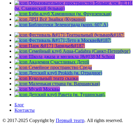
Образовательное пространство Больше чем ДЕТИ
(м. Славянский бульвар)
Бэби-клуб Хамовники (м. Фрунзенская)
ДРЦ Всё Знайки (Куркино)
Библиотеки Зеленограда (корп. 607 A)
Фестиваль &#171;Театральный бульвар&#187;
Фестиваль &#171;Лето в Москве&#187;
Парк &#171;Зарядье&#187;
Семейный клуб Aqua-Cadabra (Санкт-Петербург)
Школа джаза и мюзикла J&#038;M School
Академия Счастливых Детей
Семейное пространство Среда
Детский клуб Prokids (м. Отрадное)
Кукольный театр сказки
Маленькая страна (м. Варшавская)
Музей Москвы
Детский клуб Ракета (м. Тушинская),
Блог
Контакты
© 2017-2025 Copyright by
Первый театр
. All rights reserved.