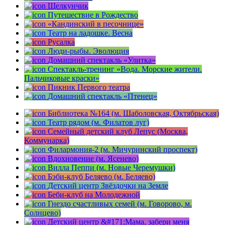
Щелкунчик
Путешествие в Рождество
«Кандинский в песочнице»
Театр на ладошке. Весна
Русалка
Люди-рыбы. Эволюция
Домашний спектакль «Улитка»
Спектакль-тренинг «Вода. Морские жители.
Пальчиковые краски»
Пикник Первого театра
Домашний спектакль «Птенец»
Библиотека №164 (м. Шаболовская, Октябрьская)
Театр рядом (м. Филатов луг)
Семейный детский клуб Лепус (Москва,
Коммунарка)
Филармония-2 (м. Мичуринский проспект)
Вдохновение (м. Ясенево)
Вилла Пеппи (м. Новые Черемушки)
Бэби-клуб Беляево (м. Беляево)
Детский центр Звёздочки на Земле
Беби-клуб на Молодежной
Гнездо счастливых семей (м. Говорово, м.
Солнцево)
Детский центр &#171;Мама, забери меня