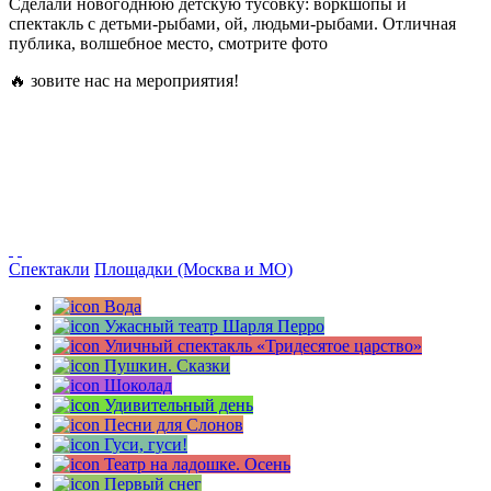
Сделали новогоднюю детскую тусовку: воркшопы и
спектакль с детьми-рыбами, ой, людьми-рыбами. Отличная
публика, волшебное место, смотрите фото
🔥 зовите нас на мероприятия!
Спектакли
Площадки (Москва и МО)
Вода
Ужасный театр Шарля Перро
Уличный спектакль «Тридесятое царство»
Пушкин. Сказки
Шоколад
Удивительный день
Песни для Слонов
Гуси, гуси!
Театр на ладошке. Осень
Первый снег