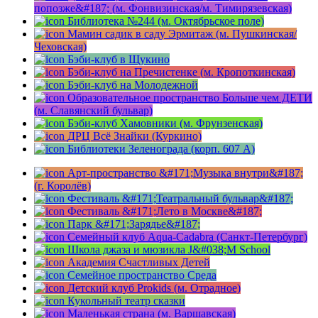
попозже&#187; (м. Фонвизинская/м. Тимирязевская)
Библиотека №244 (м. Октябрьское поле)
Мамин садик в саду Эрмитаж (м. Пушкинская/
Чеховская)
Бэби-клуб в Щукино
Бэби-клуб на Пречистенке (м. Кропоткинская)
Бэби-клуб на Молодежной
Образовательное пространство Больше чем ДЕТИ
(м. Славянский бульвар)
Бэби-клуб Хамовники (м. Фрунзенская)
ДРЦ Всё Знайки (Куркино)
Библиотеки Зеленограда (корп. 607 A)
Арт-пространство &#171;Музыка внутри&#187;
(г. Королёв)
Фестиваль &#171;Театральный бульвар&#187;
Фестиваль &#171;Лето в Москве&#187;
Парк &#171;Зарядье&#187;
Семейный клуб Aqua-Cadabra (Санкт-Петербург)
Школа джаза и мюзикла J&#038;M School
Академия Счастливых Детей
Семейное пространство Среда
Детский клуб Prokids (м. Отрадное)
Кукольный театр сказки
Маленькая страна (м. Варшавская)