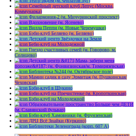
Театр рядом (м. Филатов луг)
Семейный детский клуб Лепус (Москва,
Коммунарка)
Филармония-2 (м. Мичуринский проспект)
Вдохновение (м. Ясенево)
Вилла Пеппи (м. Новые Черемушки)
Бэби-клуб Беляево (м. Беляево)
Детский центр Звёздочки на Земле
Беби-клуб на Молодежной
Гнездо счастливых семей (м. Говорово, м.
Солнцево)
Детский центр &#171;Мама, забери меня
попозже&#187; (м. Фонвизинская/м. Тимирязевская)
Библиотека №244 (м. Октябрьское поле)
Мамин садик в саду Эрмитаж (м. Пушкинская/
Чеховская)
Бэби-клуб в Щукино
Бэби-клуб на Пречистенке (м. Кропоткинская)
Бэби-клуб на Молодежной
Образовательное пространство Больше чем ДЕТИ
(м. Славянский бульвар)
Бэби-клуб Хамовники (м. Фрунзенская)
ДРЦ Всё Знайки (Куркино)
Библиотеки Зеленограда (корп. 607 A)