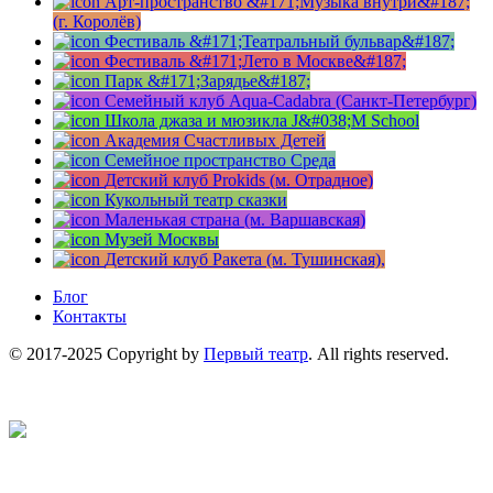
Арт-пространство &#171;Музыка внутри&#187;
(г. Королёв)
Фестиваль &#171;Театральный бульвар&#187;
Фестиваль &#171;Лето в Москве&#187;
Парк &#171;Зарядье&#187;
Семейный клуб Aqua-Cadabra (Санкт-Петербург)
Школа джаза и мюзикла J&#038;M School
Академия Счастливых Детей
Семейное пространство Среда
Детский клуб Prokids (м. Отрадное)
Кукольный театр сказки
Маленькая страна (м. Варшавская)
Музей Москвы
Детский клуб Ракета (м. Тушинская),
Блог
Контакты
© 2017-2025 Copyright by
Первый театр
. All rights reserved.