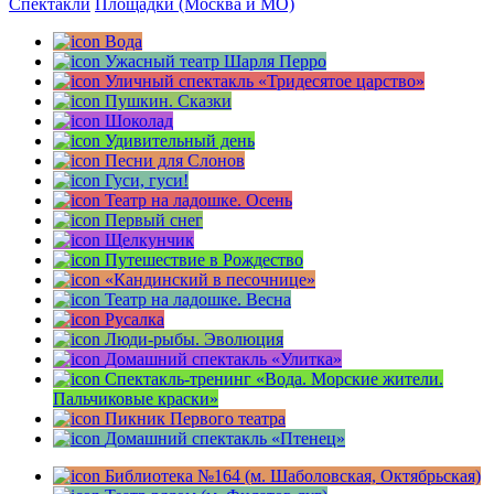
Спектакли
Площадки (Москва и МО)
Вода
Ужасный театр Шарля Перро
Уличный спектакль «Тридесятое царство»
Пушкин. Сказки
Шоколад
Удивительный день
Песни для Слонов
Гуси, гуси!
Театр на ладошке. Осень
Первый снег
Щелкунчик
Путешествие в Рождество
«Кандинский в песочнице»
Театр на ладошке. Весна
Русалка
Люди-рыбы. Эволюция
Домашний спектакль «Улитка»
Спектакль-тренинг «Вода. Морские жители.
Пальчиковые краски»
Пикник Первого театра
Домашний спектакль «Птенец»
Библиотека №164 (м. Шаболовская, Октябрьская)