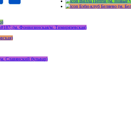
Вилла Пеппи (м. Новые 
Бэби-клуб Беляево (м. Бе
о)
#187; (м. Фонвизинская/м. Тимирязевская)
вская)
м. Славянский бульвар)