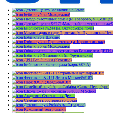
Детский центр Звёздочки на Земле
Беби-клуб на Молодежной
Гнездо счастливых семей (м. Говорово, м. Солнцев
Детский центр &#171;Мама, забери меня попозже&
Библиотека №244 (м. Октябрьское поле)
Мамин садик в саду Эрмитаж (м. Пушкинская/Чехо
Бэби-клуб в Щукино
Бэби-клуб на Пречистенке (м. Кропоткинская)
Бэби-клуб на Молодежной
Образовательное пространство Больше чем ДЕТИ (
Бэби-клуб Хамовники (м. Фрунзенская)
ДРЦ Всё Знайки (Куркино)
Библиотеки Зеленограда (корп. 607 A)
Фестиваль &#171;Театральный бульвар&#187;
Фестиваль &#171;Лето в Москве&#187;
Парк &#171;Зарядье&#187;
Семейный клуб Aqua-Cadabra (Санкт-Петербург)
Школа джаза и мюзикла J&#038;M School
Академия Счастливых Детей
Семейное пространство Среда
Детский клуб Prokids (м. Отрадное)
Кукольный театр сказки