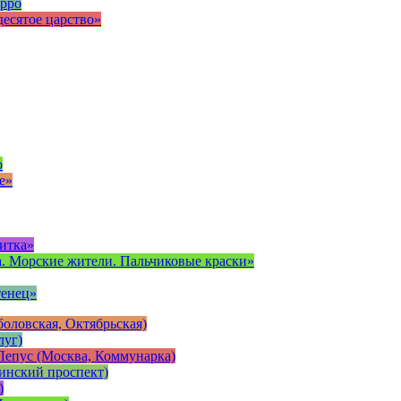
рро
есятое царство»
о
е»
итка»
. Морские жители. Пальчиковые краски»
тенец»
оловская, Октябрьская)
луг)
Лепус (Москва, Коммунарка)
инский проспект)
)