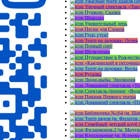
Ужасный театр Шарля Пе
Уличный спектакль «Трид
Пушкин. Сказки
Шоколад
Удивительный день
Песни для Слонов
Гуси, гуси!
Театр на ладошке. Осень
Первый снег
Щелкунчик
Путешествие в Рождеств
«Кандинский в песочниц
Театр на ладошке. Весна
Русалка
Люди-рыбы. Эволюция
Домашний спектакль «Ул
Спектакль-тренинг «Вода
Пикник Первого театра
Домашний спектакль «П
Библиотека №164 (м. Шаб
Театр рядом (м. Филатов 
Семейный детский клуб 
Филармония-2 (м. Мичур
Вдохновение (м. Ясенево