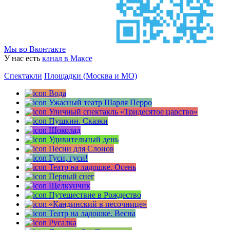
Мы во Вконтакте
У нас есть
канал в Максе
Спектакли
Площадки (Москва и МО)
Вода
Ужасный театр Шарля Перро
Уличный спектакль «Тридесятое царство»
Пушкин. Сказки
Шоколад
Удивительный день
Песни для Слонов
Гуси, гуси!
Театр на ладошке. Осень
Первый снег
Щелкунчик
Путешествие в Рождество
«Кандинский в песочнице»
Театр на ладошке. Весна
Русалка