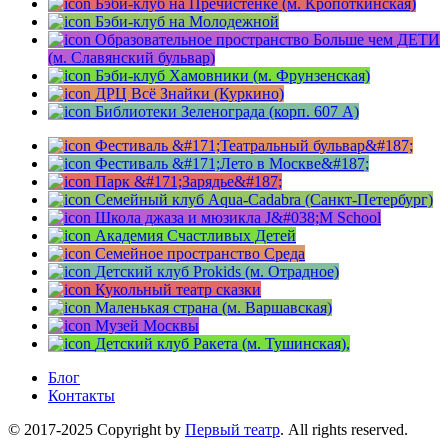
Бэби-клуб на Пречистенке (м. Кропоткинская)
Бэби-клуб на Молодежной
Образовательное пространство Больше чем ДЕТИ
(м. Славянский бульвар)
Бэби-клуб Хамовники (м. Фрунзенская)
ДРЦ Всё Знайки (Куркино)
Библиотеки Зеленограда (корп. 607 A)
Фестиваль &#171;Театральный бульвар&#187;
Фестиваль &#171;Лето в Москве&#187;
Парк &#171;Зарядье&#187;
Семейный клуб Aqua-Cadabra (Санкт-Петербург)
Школа джаза и мюзикла J&#038;M School
Академия Счастливых Детей
Семейное пространство Среда
Детский клуб Prokids (м. Отрадное)
Кукольный театр сказки
Маленькая страна (м. Варшавская)
Музей Москвы
Детский клуб Ракета (м. Тушинская),
Блог
Контакты
© 2017-2025 Copyright by
Первый театр
. All rights reserved.