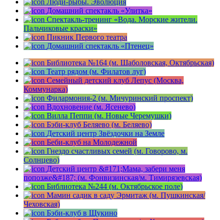
Люди-рыбы. Эволюция
Домашний спектакль «Улитка»
Спектакль-тренинг «Вода. Морские жители.
Пальчиковые краски»
Пикник Первого театра
Домашний спектакль «Птенец»
Библиотека №164 (м. Шаболовская, Октябрьская)
Театр рядом (м. Филатов луг)
Семейный детский клуб Лепус (Москва,
Коммунарка)
Филармония-2 (м. Мичуринский проспект)
Вдохновение (м. Ясенево)
Вилла Пеппи (м. Новые Черемушки)
Бэби-клуб Беляево (м. Беляево)
Детский центр Звёздочки на Земле
Беби-клуб на Молодежной
Гнездо счастливых семей (м. Говорово, м.
Солнцево)
Детский центр &#171;Мама, забери меня
попозже&#187; (м. Фонвизинская/м. Тимирязевская)
Библиотека №244 (м. Октябрьское поле)
Мамин садик в саду Эрмитаж (м. Пушкинская/
Чеховская)
Бэби-клуб в Щукино