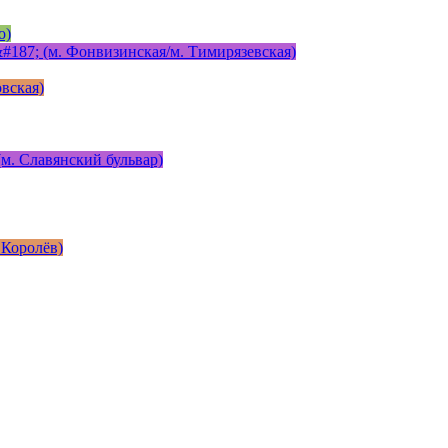
о)
#187; (м. Фонвизинская/м. Тимирязевская)
вская)
м. Славянский бульвар)
 Королёв)