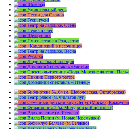
Шоколад
Удивительный день
Песни для Слонов
Гуси, гуси!
Театр на ладошке. Осень
Первый снег
Щелкунчик
Путешествие в Рождество
«Кандинский в песочнице»
Театр на ладошке. Весна
Русалка
Люди-рыбы. Эволюция
Домашний спектакль «Улитка»
Спектакль-тренинг «Вода. Морские жители. Паль
Пикник Первого театра
Домашний спектакль «Птенец»
Библиотека №164 (м. Шаболовская, Октябрьская)
Театр рядом (м. Филатов луг)
Семейный детский клуб Лепус (Москва, Коммунар
Филармония-2 (м. Мичуринский проспект)
Вдохновение (м. Ясенево)
Вилла Пеппи (м. Новые Черемушки)
Бэби-клуб Беляево (м. Беляево)
Детский центр Звёздочки на Земле