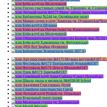
Беби-клуб на Молодежной
Гнездо счастливых семей (м. Говорово, м. Солнцев
Детский центр &#171;Мама, забери меня попозже&
Библиотека №244 (м. Октябрьское поле)
Мамин садик в саду Эрмитаж (м. Пушкинская/Чехо
Бэби-клуб в Щукино
Бэби-клуб на Пречистенке (м. Кропоткинская)
Бэби-клуб на Молодежной
Образовательное пространство Больше чем ДЕТИ (
Бэби-клуб Хамовники (м. Фрунзенская)
ДРЦ Всё Знайки (Куркино)
Библиотеки Зеленограда (корп. 607 A)
Арт-пространство &#171;Музыка внутри&#187; (г.
Фестиваль &#171;Театральный бульвар&#187;
Фестиваль &#171;Лето в Москве&#187;
Парк &#171;Зарядье&#187;
Семейный клуб Aqua-Cadabra (Санкт-Петербург)
Школа джаза и мюзикла J&#038;M School
Академия Счастливых Детей
Семейное пространство Среда
Детский клуб Prokids (м. Отрадное)
Кукольный театр сказки
Маленькая страна (м. Варшавская)
Музей Москвы