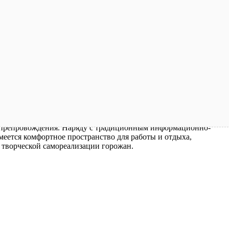
мяпрепровождения. Наряду с традиционным информационно-
еется комфортное пространство для работы и отдыха,
и творческой самореализации горожан.