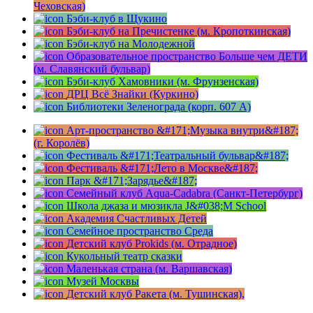
Чеховская)
Бэби-клуб в Щукино
Бэби-клуб на Пречистенке (м. Кропоткинская)
Бэби-клуб на Молодежной
Образовательное пространство Больше чем ДЕТИ
(м. Славянский бульвар)
Бэби-клуб Хамовники (м. Фрунзенская)
ДРЦ Всё Знайки (Куркино)
Библиотеки Зеленограда (корп. 607 A)
Арт-пространство &#171;Музыка внутри&#187;
(г. Королёв)
Фестиваль &#171;Театральный бульвар&#187;
Фестиваль &#171;Лето в Москве&#187;
Парк &#171;Зарядье&#187;
Семейный клуб Aqua-Cadabra (Санкт-Петербург)
Школа джаза и мюзикла J&#038;M School
Академия Счастливых Детей
Семейное пространство Среда
Детский клуб Prokids (м. Отрадное)
Кукольный театр сказки
Маленькая страна (м. Варшавская)
Музей Москвы
Детский клуб Ракета (м. Тушинская),