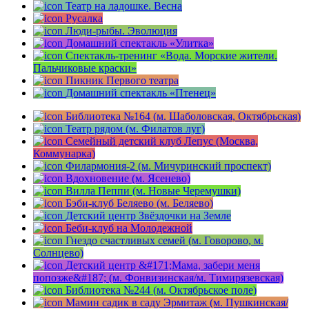
Театр на ладошке. Весна
Русалка
Люди-рыбы. Эволюция
Домашний спектакль «Улитка»
Спектакль-тренинг «Вода. Морские жители.
Пальчиковые краски»
Пикник Первого театра
Домашний спектакль «Птенец»
Библиотека №164 (м. Шаболовская, Октябрьская)
Театр рядом (м. Филатов луг)
Семейный детский клуб Лепус (Москва,
Коммунарка)
Филармония-2 (м. Мичуринский проспект)
Вдохновение (м. Ясенево)
Вилла Пеппи (м. Новые Черемушки)
Бэби-клуб Беляево (м. Беляево)
Детский центр Звёздочки на Земле
Беби-клуб на Молодежной
Гнездо счастливых семей (м. Говорово, м.
Солнцево)
Детский центр &#171;Мама, забери меня
попозже&#187; (м. Фонвизинская/м. Тимирязевская)
Библиотека №244 (м. Октябрьское поле)
Мамин садик в саду Эрмитаж (м. Пушкинская/