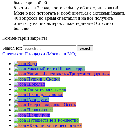
была с дочкой ей
8 лет и сын 3 года, восторг был у обоих одинаковый!
Можно всё потрогать и пообниматься с актерами!,задать
40 вопросов во время спектакля и на все получить
ответы, у ваших актеров дикое терпение! Спасибо
большое!
Комментарии закрыты
Search for:
Спектакли
Площадки (Москва и МО)
Вода
Ужасный театр Шарля Перро
Уличный спектакль «Тридесятое царство»
Пушкин. Сказки
Шоколад
Удивительный день
Песни для Слонов
Гуси, гуси!
Театр на ладошке. Осень
Первый снег
Щелкунчик
Путешествие в Рождество
«Кандинский в песочнице»